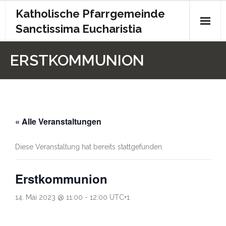
Katholische Pfarrgemeinde
Sanctissima Eucharistia
Start
ERSTKOMMUNION
Gottesdienst
Kontakt
« Alle Veranstaltungen
Pfarrbrief
Archiv
Diese Veranstaltung hat bereits stattgefunden.
Kita
Erstkommunion
Chronik
14. Mai 2023 @ 11:00
-
12:00
UTC+1
Impressum