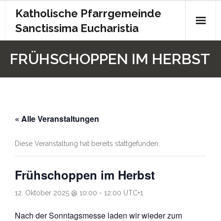
Katholische Pfarrgemeinde
Sanctissima Eucharistia
Start
FRÜHSCHOPPEN IM HERBST
Gottesdienst
Kontakt
« Alle Veranstaltungen
Pfarrbrief
Archiv
Diese Veranstaltung hat bereits stattgefunden.
Kita
Frühschoppen im Herbst
Chronik
12. Oktober 2025 @ 10:00
-
12:00
UTC+1
Impressum
Nach der Sonntagsmesse laden wir wieder zum