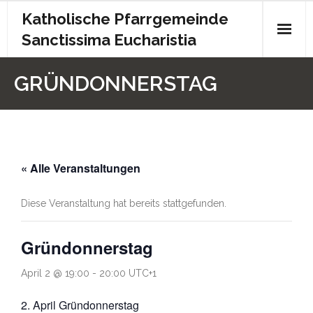
Katholische Pfarrgemeinde
Sanctissima Eucharistia
Start
GRÜNDONNERSTAG
Gottesdienst
Kontakt
« Alle Veranstaltungen
Pfarrbrief
Archiv
Diese Veranstaltung hat bereits stattgefunden.
Kita
Gründonnerstag
Chronik
April 2 @ 19:00
-
20:00
UTC+1
Impressum
2. April Gründonnerstag