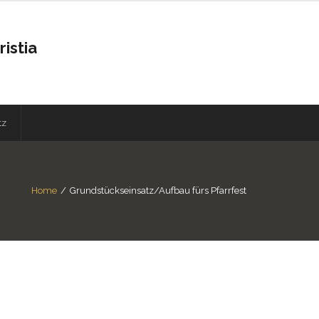
istia
tz
Home
/
Grundstückseinsatz/Aufbau fürs Pfarrfest