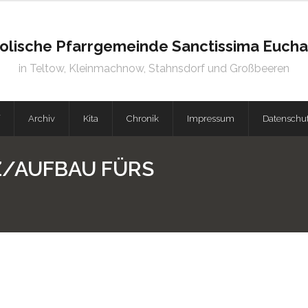
olische Pfarrgemeinde Sanctissima Euchar
in Teltow, Kleinmachnow, Stahnsdorf und Großbeeren
Archiv
Kita
Chronik
Impressum
Datenschu
/AUFBAU FÜRS