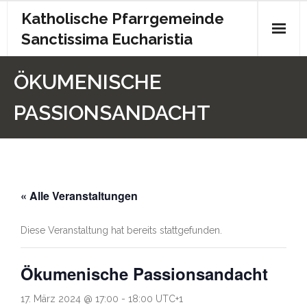
Katholische Pfarrgemeinde
Sanctissima Eucharistia
Start
ÖKUMENISCHE
Gottesdienst
PASSIONSANDACHT
Kontakt
Pfarrbrief
« Alle Veranstaltungen
Archiv
Kita
Diese Veranstaltung hat bereits stattgefunden.
Chronik
Ökumenische Passionsandacht
Impressum
17. März 2024 @ 17:00
-
18:00
UTC+1