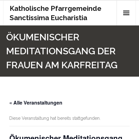
Katholische Pfarrgemeinde
Sanctissima Eucharistia
Start
ÖKUMENISCHER
Gottesdienst
MEDITATIONSGANG DER
Kontakt
FRAUEN AM KARFREITAG
Pfarrbrief
Archiv
« Alle Veranstaltungen
Kita
Chronik
Diese Veranstaltung hat bereits stattgefunden.
Impressum
Ökumenischer Meditationsgang