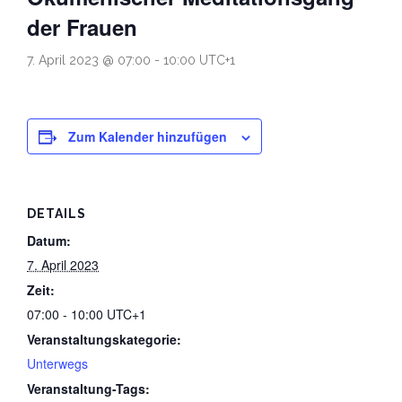
der Frauen
Datenschutz
7. April 2023 @ 07:00
-
10:00
UTC+1
Zum Kalender hinzufügen
DETAILS
Datum:
7. April 2023
Zeit:
07:00 - 10:00
UTC+1
Veranstaltungskategorie:
Unterwegs
Veranstaltung-Tags: