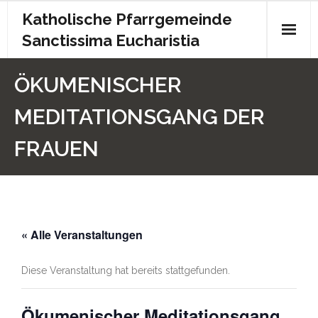
Katholische Pfarrgemeinde
Sanctissima Eucharistia
Start
ÖKUMENISCHER
Gottesdienst
MEDITATIONSGANG DER
Kontakt
FRAUEN
Pfarrbrief
Archiv
« Alle Veranstaltungen
Kita
Chronik
Diese Veranstaltung hat bereits stattgefunden.
Impressum
Ökumenischer Meditationsgang