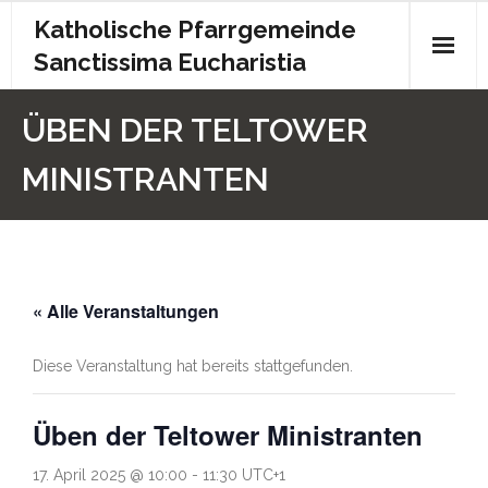
Katholische Pfarrgemeinde
Sanctissima Eucharistia
Start
ÜBEN DER TELTOWER
Gottesdienst
MINISTRANTEN
Kontakt
Pfarrbrief
« Alle Veranstaltungen
Archiv
Kita
Diese Veranstaltung hat bereits stattgefunden.
Chronik
Üben der Teltower Ministranten
Impressum
17. April 2025 @ 10:00
-
11:30
UTC+1