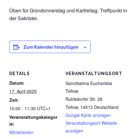
Datenschutz
Üben für Gründonnerstag und Karfreitag. Treffpunkt in
der Sakristei.
Zum Kalender hinzufügen
DETAILS
VERANSTALTUNGSORT
Datum:
Sanctissima Eucharistia
Teltow
17. April 2025
Ruhlsdorfer Str. 28
Zeit:
Teltow
,
14513
Deutschland
10:00 - 11:30
UTC+1
Google Karte anzeigen
Veranstaltungskategor
Veranstaltungsort-Website
ie:
anzeigen
Ministranten