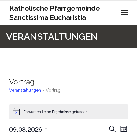
Katholische Pfarrgemeinde
Sanctissima Eucharistia
Start
VERANSTALTUNGEN
Gottesdienst
Kontakt
Pfarrbrief
Vortrag
Archiv
Veranstaltungen
Vortrag
Kita
Es wurden keine Ergebnisse gefunden.
H
Chronik
i
n
09.08.2026
V
V
S
w
Impressum
M
e
u