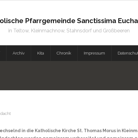
olische Pfarrgemeinde Sanctissima Euchar
in Teltow, Kleinmachnow, Stahnsdorf und Großbeeren
Archiv
Kita
Chronik
Impressum
Datenschu
dacht
hselnd in die Katholische Kirche St. Thomas Morus in Kleinma