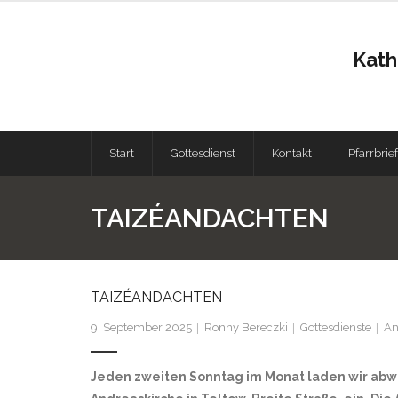
Kath
Start
Gottesdienst
Kontakt
Pfarrbrief
TAIZÉANDACHTEN
TAIZÉANDACHTEN
9. September 2025
Ronny Bereczki
Gottesdienste
An
Jeden zweiten Sonntag im Monat laden wir abwec