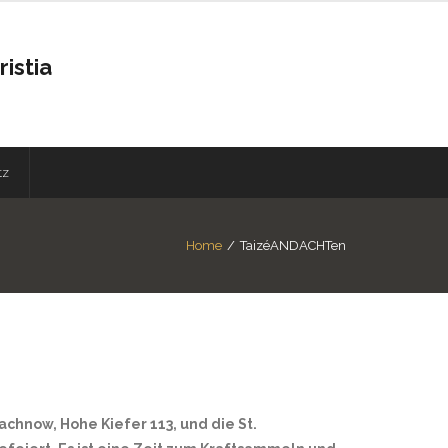
istia
tz
Home
/
TaizéANDACHTen
chnow, Hohe Kiefer 113, und die St.