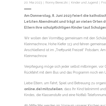
20. Mai 2023
Ronny Bereczki
Kinder und Jugend
Fr
Am Donnerstag, 8. Juni 2023 feiert die katholi
Letzten Abendmahl und trägt an vielen Orten de
Eltern ihre schulpflichtigen Kinder laut Schulge
Wir wollen den Vormittag gemeinsam mit den Schüler
Kleinmachnow, Hohe Kiefer 113 und fahren gemeinsam 
Anschließend ist im „Treffpunkt Freizeit“ Potsdam, A
Kleinmachnow.
Verpflegung möge sich jeder selbst mitbringen, vor O
Rückfahrt mit dem Bus und das Programm noch ein U
Liebe Eltern, um Fahrt, Spiel und Betreuung zu organ
online.de) mitzuteilen
, dass Ihr Kind teilnimmt un
Kindes, die Klassenstufe und eine Notfall-Telefonnum
Ab Mitte Mai werden im Vorraum unserer Kirchen auch