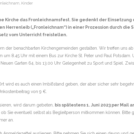
onleichnam
,
Kinder
sche Kirche das Fronleichnamsfest. Sie gedenkt der Einsetzung
n Herrenleib („Fronleichnam“) in einer Prozession durch die 
setz vom Unterricht freistellen.
n der benachbarten Kirchengemeinden gestalten. Wir treffen uns ab 
um 8.45 Uhr mit einem Bus zur Kirche St. Peter und Paul Potsdam. Um
m Neuen Garten 64, bis 13.00 Uhr Gelegenheit zu Sport und Spiel. Zwis
rt wird es auch einen Imbißstand geben, der aber sicher sehr begehrt
nkostenbeitrag von 9 €.
isieren, wird darum gebeten,
bis spätestens 1. Juni 2023 per Mail
d ob Sie eventuell selbst als Begleitperson mitkommen können. Bitte 
mer an.
 Anmeldezettel ausliegen. Bitte nehmen Sie sich einen davon und ge