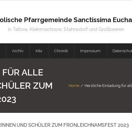
olische Pfarrgemeinde Sanctissima Euchar
in Teltow, Kleinmachnow, Stahnsdorf und Großbeeren
Archiv
Kita
Chronik
Impressum
Datenschu
 FÜR ALLE
CHÜLER ZUM
Home
/
Herzliche Einladung für a
2023
RINNEN UND SCHÜLER ZUM FRONLEICHNAMSFEST 2023