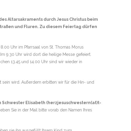
 des Altarsakraments durch Jesus Christus beim
Straßen und Fluren. Zu diesem Feiertag dürfen
8.00 Uhr im Pfarrsaal von St. Thomas Morus
 9.30 Uhr wird dort die heilige Messe gefeiert.
chen 13.45 und 14.00 Uhr sind wir wieder in
 sein wird. Außerdem erbitten wir für die Hin- und
 an Schwester Elisabeth (herzjesuschwestern(at)t-
geben Sie in der Mail bitte vorab den Namen Ihres
ben sie ihn ausgefüllt Ihrem Kind zum