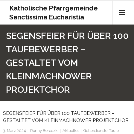
Katholische Pfarrgemeinde
Sanctissima Eucharistia
Start
SEGENSFEIER FÜR ÜBER 100
Gottesdienst
TAUFBEWERBER –
Kontakt
GESTALTET VOM
Pfarrbrief
KLEINMACHNOWER
Archiv
PROJEKTCHOR
Kita
SEGENSFEIER FÜR ÜBER 100 TAUFBEWERBER –
Chronik
GESTALTET VOM KLEINMACHNOWER PROJEKTCHOR
Impressum
3. März 2024
Ronny Bereczki
Aktuelles
Gottesdienste
,
Taufe