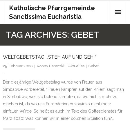
Katholische Pfarrgemeinde
Sanctissima Eucharistia
Start
TAG ARCHIVES:
GEBET
Gottesdienst
WELTGEBETSTAG „STEH AUF UND GEH!“
Kontakt
25. Februar 2020
Ronny Bereczki
Aktuelles
Gebet
Pfarrbrief
Der diesjährige Weltgebetstag wurde von Frauen aus
Archiv
Simbabwe vorbereitet. “Frauen kämpfen auf den Knien” sagt man
in Simbabwe, weil sie betend kämpfen, da wo nichts mehr zu
Kita
machen ist, da wo uns Europäerinnen sowieso nicht mehr
Chronik
einfallen würde. So heißt es auch im Text des Gottesdienstes für
März 2020: Was können wir in einer solchen Situation tun?…
Impressum