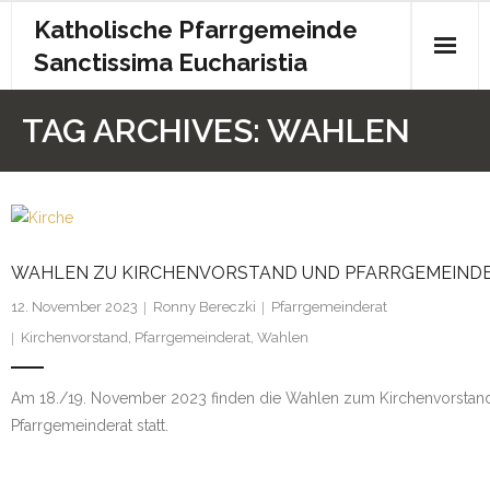
Katholische Pfarrgemeinde
Sanctissima Eucharistia
Start
TAG ARCHIVES:
WAHLEN
Gottesdienst
Kontakt
Pfarrbrief
WAHLEN ZU KIRCHENVORSTAND UND PFARRGEMEIND
12. November 2023
Ronny Bereczki
Pfarrgemeinderat
Archiv
Kirchenvorstand
,
Pfarrgemeinderat
,
Wahlen
Kita
Am 18./19. November 2023 finden die Wahlen zum Kirchenvorsta
Chronik
Pfarrgemeinderat statt.
Impressum