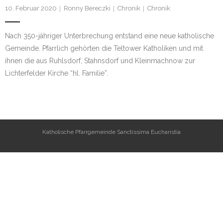
10. Februar 2020
Ronny Bereczki
Chronik
Chronik
Nach 350-jähriger Unterbrechung entstand eine neue katholische
Gemeinde. Pfarrlich gehörten die Teltower Katholiken und mit
ihnen die aus Ruhlsdorf, Stahnsdorf und Kleinmachnow zur
Lichterfelder Kirche “hl. Familie”.
Katholische Pfarrgemeinde Sanctissima Eucharistia