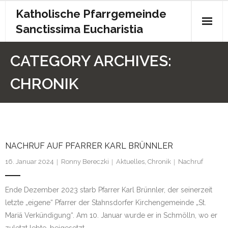
Katholische Pfarrgemeinde
Sanctissima Eucharistia
Start
CATEGORY ARCHIVES:
Gottesdienst
CHRONIK
Kontakt
Pfarrbrief
NACHRUF AUF PFARRER KARL BRÜNNLER
Archiv
16. Januar 2024
Ronny Bereczki
Aktuelles
,
Chronik
Nachruf
Kita
Ende Dezember 2023 starb Pfarrer Karl Brünnler, der seinerzeit
Chronik
letzte „eigene“ Pfarrer der Stahnsdorfer Kirchengemeinde „St.
Mariä Verkündigung“. Am 10. Januar wurde er in Schmölln, wo er
Impressum